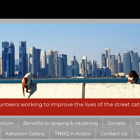
nteers working to improve the lives of the street cat
Return
Benefits to spaying & neutering
Donate
V
Adoption Gallery
TNRQ in Action
Contact Us
U