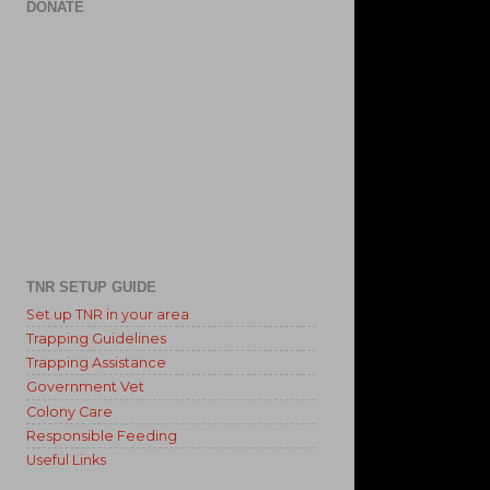
DONATE
TNR SETUP GUIDE
Set up TNR in your area
Trapping Guidelines
Trapping Assistance
Government Vet
Colony Care
Responsible Feeding
Useful Links