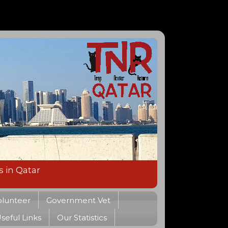
s in Qatar
olunteer
Government Vet
seful Links
Our Statistics