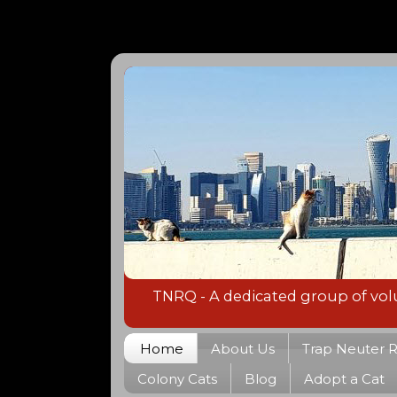
TNRQ - A dedicated group of volu
Home
About Us
Trap Neuter 
Colony Cats
Blog
Adopt a Cat