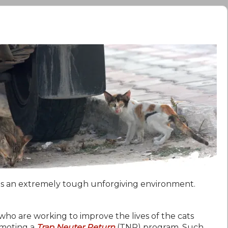
it is an extremely tough unforgiving environment.
who are working to improve the lives of the cats
omoting a
Trap Neuter Return
(TNR) program. Such