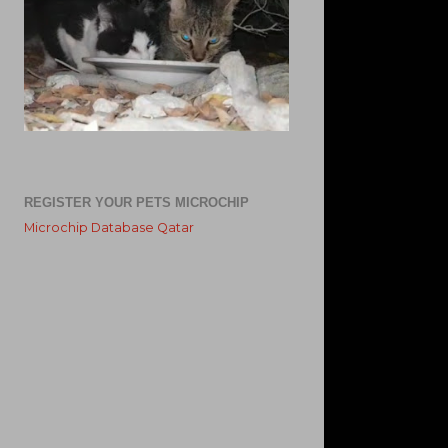
REGISTER YOUR PETS MICROCHIP
Microchip Database Qatar