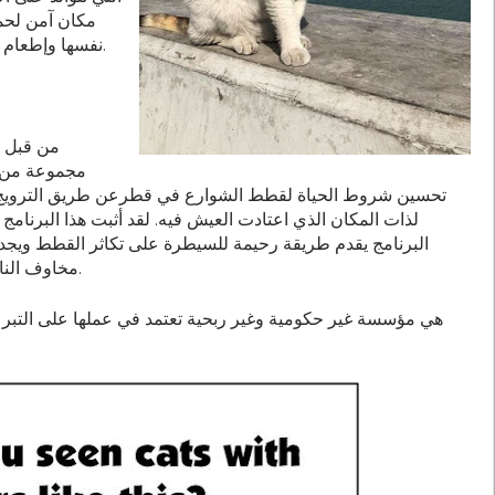
مكان آمن لحما
نفسها وإطعام أطفالها. فهي تصارع للبقاء في محيط لا يرحم.
مجموعة من ا
تحسين شروط الحياة لقطط الشوارع في قطرعن طريق الترويج لب
لذات المكان الذي اعتادت العيش فيه. لقد أثبت هذا البرنامج ن
البرنامج يقدم طريقة رحيمة للسيطرة على تكاثر القطط ويجد ح
مخاوف الناس حيال كثرة تعدادها في أحيائهم وشوارعهم.